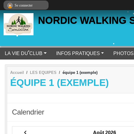
Panneau de gestion des cookies
Se connecter
•
NORDIC WALKING S
•
•
•
•
LA VIE DU CLUB
INFOS PRATIQUES
PHOTOS
•
Accueil
LES EQUIPES
équipe 1 (exemple)
ÉQUIPE 1 (EXEMPLE)
•
Calendrier
•
•
•
Août 2026