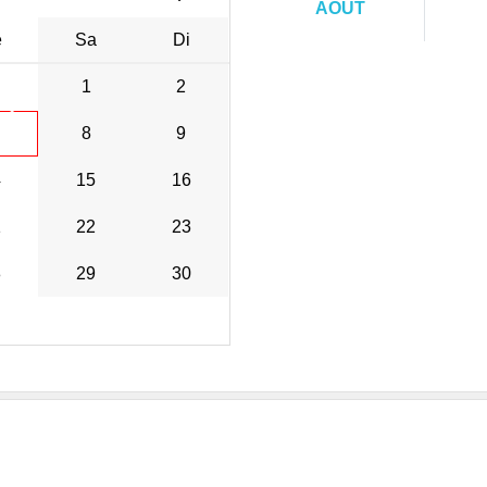
AOÛT
e
Sa
Di
1
2
•
•
8
9
•
•
4
15
16
1
22
23
•
8
29
30
•