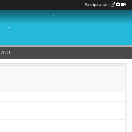
Participer au site :
•
•
•
TACT
•
•