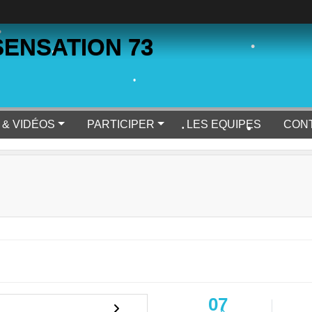
•
•
ENSATION 73
•
•
•
•
 & VIDÉOS
PARTICIPER
LES EQUIPES
CON
•
•
•
07