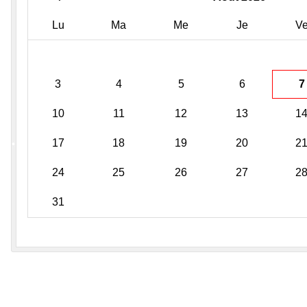
•
Lu
Ma
Me
Je
V
3
4
5
6
7
•
10
11
12
13
1
17
18
19
20
2
•
24
25
26
27
2
•
31
•