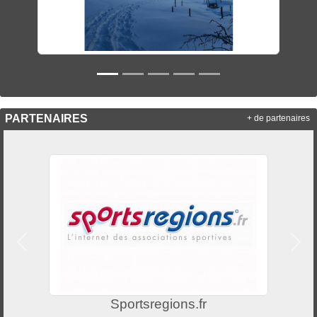
PARTENAIRES
+ de partenaires
Précedent
Suiv
Sportsregions.fr