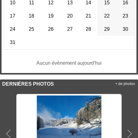
10
11
12
13
14
15
16
17
18
19
20
21
22
23
24
25
26
27
28
29
30
31
Aucun évènement aujourd'hui
DERNIÈRES PHOTOS
+ de photos
Précedent
Sui